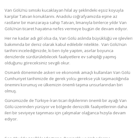
Van Gölü’nü sımsıkı kucaklayan hilal ay şeklindeki eşsiz koyuyla
karşılar Tatvan konuklarını. Anadolu coğrafyamızda eşine az
rastlanır bir manzaraya sahip Tatvan, limanıyla binlerce yıldır Van
Gölü’nün ticaret hayatına nefes vermeye bugün de devam ediyor.
Her ne kadar adı göl olsa da, Van Gölü aslında büyüklüğü ve işlevleri
bakımında bir deniz olarak kabul edilebilir nitelikte. Van Gölü’nün
tarihini incelediğinizde, ki ben öyle yaptım, asırlar boyunca
denizlerde sürdürülebilecek faaliyetlere ev sahipliği yapmış
olduğunu göreceksiniz sevgili okur.
Osmanlı döneminde askeri ve ekonomik amaçlı kullanılan Van Gölü
Cumhuriyet tarihimizde de gerek yolcu gerekse yük taşımacılığında
önemini korumuş ve ülkemizin önemli taşıma unsurlarından biri
olmuş.
Günümüzde de Türkiye-İran ticari ilişkilerinin önemli bir ayağı Van
Gölü üzerinden yürüyor ve bölgede denizcilik faaliyetlerinin daha
ileri bir seviyeye taşınması için çalışmalar olağanca hızıyla devam
ediyor.