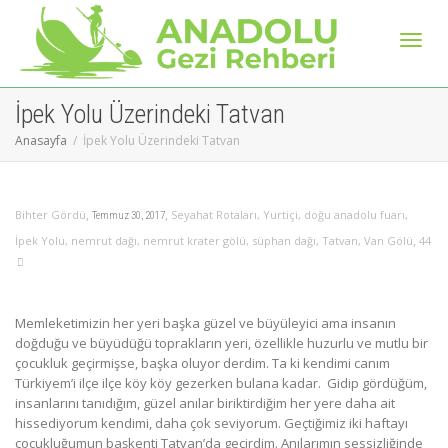
Geçiş
İpek Yolu Üzerindeki Tatvan
Anasayfa
İpek Yolu Üzerindeki Tatvan
naviga
,
,
Bihter Gördü
Seyahat Rotaları
,
Yurtiçi
,
doğu anadolu fuarı
,
Temmuz 30, 2017
,
İpek Yolu
,
nemrut dağı
,
nemrut krater gölü
,
süphan dağı
,
Tatvan
,
Van Gölü
44
Memleketimizin her yeri başka güzel ve büyüleyici ama insanın
doğduğu ve büyüdüğü toprakların yeri, özellikle huzurlu ve mutlu bir
çocukluk geçirmişse, başka oluyor derdim. Ta ki kendimi canım
Türkiyem’i ilçe ilçe köy köy gezerken bulana kadar. Gidip gördüğüm,
insanlarını tanıdığım, güzel anılar biriktirdiğim her yere daha ait
hissediyorum kendimi, daha çok seviyorum. Geçtiğimiz iki haftayı
çocukluğumun başkenti Tatvan’da geçirdim. Anılarımın sessizliğinde