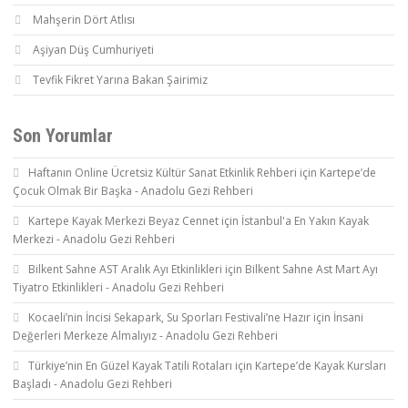
Mahşerin Dört Atlısı
Aşiyan Düş Cumhuriyeti
Tevfik Fikret Yarına Bakan Şairimiz
Son Yorumlar
Haftanın Online Ücretsiz Kültür Sanat Etkinlik Rehberi
için
Kartepe’de
Çocuk Olmak Bir Başka - Anadolu Gezi Rehberi
Kartepe Kayak Merkezi Beyaz Cennet
için
İstanbul'a En Yakın Kayak
Merkezi - Anadolu Gezi Rehberi
Bilkent Sahne AST Aralık Ayı Etkinlikleri
için
Bilkent Sahne Ast Mart Ayı
Tiyatro Etkinlikleri - Anadolu Gezi Rehberi
Kocaeli’nin İncisi Sekapark, Su Sporları Festivali’ne Hazır
için
İnsani
Değerleri Merkeze Almalıyız - Anadolu Gezi Rehberi
Türkiye’nin En Güzel Kayak Tatili Rotaları
için
Kartepe’de Kayak Kursları
Başladı - Anadolu Gezi Rehberi