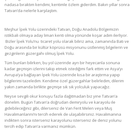
nadasa bıraktım kendimi, kentimle özlem giderdim. Bakın yıllar sonra
Tatvan’da nelerle karşılaştım.
Meşhur İpek Yolu üzerindeki Tatvan, Doğu Anadolu Bölgemizin
istikbali olmaya aday liman kenti olma yönünde koşar adım ilerliyor.
Bizler İpek Yolu’nu ticaret yolu olarak biliriz ama, zamanında Batı ve
Doğu arasında bir kültür köprüsü misyonunu üstlenmiş bilgelerin ve
gezginlerin güzergahı olmuş İpek Yolu.
Tüm bunları bilirken, bu yol üzerinde ayrı bir heyecanla sonuna
kadar geçmişin izlerini takip etmek istediğimi fark ettim ve Asya’yı
Avrupa’ya bağlayan İpek Yolu üzerinde kısa bir araştırma yapıp
bilgilerimi tazeledim. Kendime özel güzergahlar belirledim, dilerim
yakın zamanda birlikte geçmişe sık sık yolculuk yapacağız.
Neyse sevgili okur konuyu fazla dağıtmadan biz yine Tatvan’a
dönelim. Bugün Tatvan’a doğrudan demiryolu ve karayolu ile
gidebileceğiniz gibi, dilerseniz de Van Ferit Melen veya Muş
Havalimanlarını’nı tercih ederek de ulaşabilirsiniz. Havalimanına
indikten sonra isterseniz karayolunu isterseniz de deniz yolunu
tercih edip Tatvan’a varmanız mümkün.