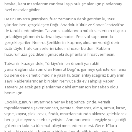
heykel, kent insanlarının randevulaşıp buluşmaları için planlanmış
özel noktalar gibiler.
Hazır Tatvan’a gitmişken, fuar zamanına denk getirdim ki, 1968
yılından beri gerçekleşen Doğu Anadolu Kültür ve Sanat Festivali’ne
de tanıklık edebileyim. Tatvan sokaklarında müzik seslerinin çılgınca
çınladığını görmenin tadına doyamadım. Festival kapsamında
gerçekleştirilen Nemrut Şenlikleri’ni kaçırmış olmanın verdiği derin
üzüntüyle, halk konserlerini izledim, huzur buldum. Rabbim
huzurumuza göz diken içimizdeki düşmanlara fırsat vermesin.
Tatvan’ın kuzeyindeki, Türkiye’nin en önemli yarı aktif
yanardağlarından biri olan Nemrut Dağı’nı, görmeyi çok isterdim ama
bu sene de kısmet olmadı ne yazık ki. Sizin anlayacağınız Dünyanın
sayılı kalderalarından biri olan Nemrut’a da ev sahipliği yapan
Tatvan’ı gelecek gezi planlarıma dahil etmem için bir sebep oldu
benim için.
Çocukluğumun Tatvan’ında her ev bağ bahçe içinde, verimli
topraklarımızda şeker pancarı, patates, domates, elma, armut, kiraz,
vişne, kayısı, çilek, ceviz, fındık, mısırdan tutunda aklınıza gelebilecek
her çeşit meyve ve sebze yetişirdi. Anneannemin sevgiyle yetiştirdiği
güllerinin kokusu tüm mahalleyi mest ederdi mest. Gece 10’lara
kadar biz çocuklar bahçede birlik ve beraberlik içinde oyunlar