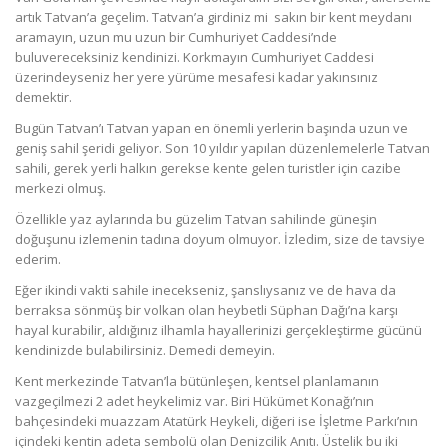
artık Tatvan’a geçelim. Tatvan’a girdiniz mi sakın bir kent meydanı
aramayın, uzun mu uzun bir Cumhuriyet Caddesi’nde
buluvereceksiniz kendinizi. Korkmayın Cumhuriyet Caddesi
üzerindeyseniz her yere yürüme mesafesi kadar yakınsınız
demektir.
Bugün Tatvan’ı Tatvan yapan en önemli yerlerin başında uzun ve
geniş sahil şeridi geliyor. Son 10 yıldır yapılan düzenlemelerle Tatvan
sahili, gerek yerli halkın gerekse kente gelen turistler için cazibe
merkezi olmuş.
Özellikle yaz aylarında bu güzelim Tatvan sahilinde güneşin
doğuşunu izlemenin tadına doyum olmuyor. İzledim, size de tavsiye
ederim.
Eğer ikindi vakti sahile inecekseniz, şanslıysanız ve de hava da
berraksa sönmüş bir volkan olan heybetli Süphan Dağı’na karşı
hayal kurabilir, aldığınız ilhamla hayallerinizi gerçekleştirme gücünü
kendinizde bulabilirsiniz. Demedi demeyin.
Kent merkezinde Tatvan’la bütünleşen, kentsel planlamanın
vazgeçilmezi 2 adet heykelimiz var. Biri Hükümet Konağı’nın
bahçesindeki muazzam Atatürk Heykeli, diğeri ise İşletme Parkı’nın
içindeki kentin adeta sembolü olan Denizcilik Anıtı. Üstelik bu iki