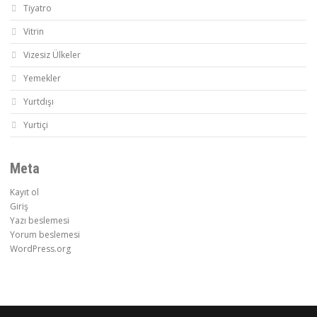
Tiyatro
Vitrin
Vizesiz Ülkeler
Yemekler
Yurtdışı
Yurtiçi
Meta
Kayıt ol
Giriş
Yazı beslemesi
Yorum beslemesi
WordPress.org