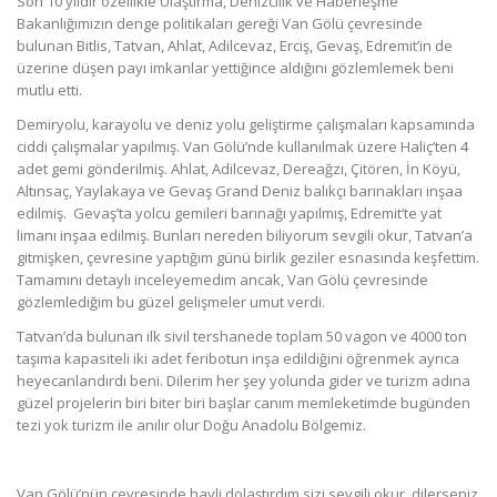
Son 10 yıldır özellikle Ulaştırma, Denizcilik ve Haberleşme
Bakanlığımızın denge politikaları gereği Van Gölü çevresinde
bulunan Bitlis, Tatvan, Ahlat, Adilcevaz, Erciş, Gevaş, Edremit’in de
üzerine düşen payı imkanlar yettiğince aldığını gözlemlemek beni
mutlu etti.
Demiryolu, karayolu ve deniz yolu geliştirme çalışmaları kapsamında
ciddi çalışmalar yapılmış. Van Gölü’nde kullanılmak üzere Haliç’ten 4
adet gemi gönderilmiş. Ahlat, Adilcevaz, Dereağzı, Çitören, İn Köyü,
Altınsaç, Yaylakaya ve Gevaş Grand Deniz balıkçı barınakları inşaa
edilmiş. Gevaş’ta yolcu gemileri barınağı yapılmış, Edremit’te yat
limanı inşaa edilmiş. Bunları nereden biliyorum sevgili okur, Tatvan’a
gitmişken, çevresine yaptığım günü birlik geziler esnasında keşfettim.
Tamamını detaylı inceleyemedim ancak, Van Gölü çevresinde
gözlemlediğim bu güzel gelişmeler umut verdi.
Tatvan’da bulunan ilk sivil tershanede toplam 50 vagon ve 4000 ton
taşıma kapasiteli iki adet feribotun inşa edildiğini öğrenmek ayrıca
heyecanlandırdı beni. Dilerim her şey yolunda gider ve turizm adına
güzel projelerin biri biter biri başlar canım memleketimde bugünden
tezi yok turizm ile anılır olur Doğu Anadolu Bölgemiz.
Van Gölü’nün çevresinde hayli dolaştırdım sizi sevgili okur, dilerseniz