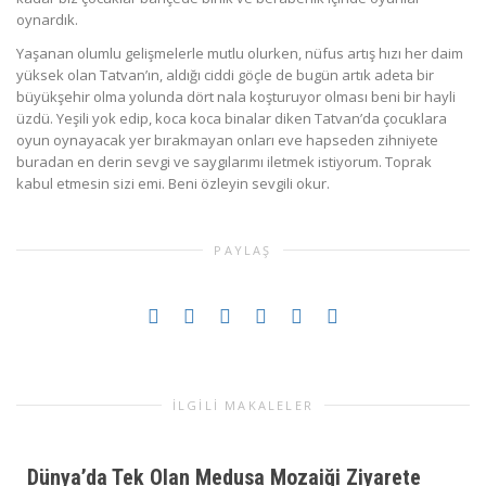
oynardık.
Yaşanan olumlu gelişmelerle mutlu olurken, nüfus artış hızı her daim
yüksek olan Tatvan’ın, aldığı ciddi göçle de bugün artık adeta bir
büyükşehir olma yolunda dört nala koşturuyor olması beni bir hayli
üzdü. Yeşili yok edip, koca koca binalar diken Tatvan’da çocuklara
oyun oynayacak yer bırakmayan onları eve hapseden zihniyete
buradan en derin sevgi ve saygılarımı iletmek istiyorum. Toprak
kabul etmesin sizi emi. Beni özleyin sevgili okur.
PAYLAŞ
İLGILI MAKALELER
Dünya’da Tek Olan Medusa Mozaiği Ziyarete