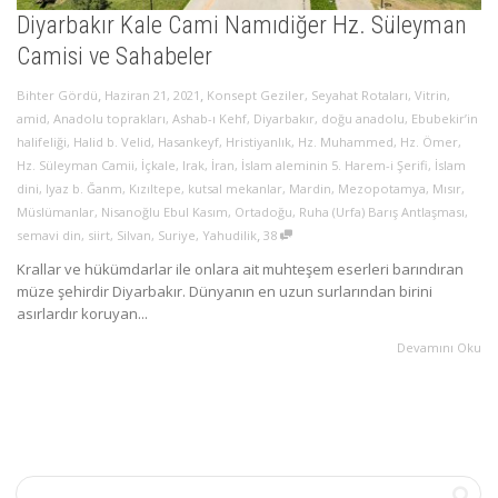
Diyarbakır Kale Cami Namıdiğer Hz. Süleyman
Camisi ve Sahabeler
,
,
Bihter Gördü
Haziran 21, 2021
Konsept Geziler
,
Seyahat Rotaları
,
Vitrin
,
amid
,
Anadolu toprakları
,
Ashab-ı Kehf
,
Diyarbakır
,
doğu anadolu
,
Ebubekir’in
halifeliği
,
Halid b. Velid
,
Hasankeyf
,
Hristiyanlık
,
Hz. Muhammed
,
Hz. Ömer
,
Hz. Süleyman Camii
,
İçkale
,
Irak
,
İran
,
İslam aleminin 5. Harem-i Şerifi
,
İslam
dini
,
Iyaz b. Ğanm
,
Kızıltepe
,
kutsal mekanlar
,
Mardin
,
Mezopotamya
,
Mısır
,
Müslümanlar
,
Nisanoğlu Ebul Kasım
,
Ortadoğu
,
Ruha (Urfa) Barış Antlaşması
,
,
semavi din
,
siirt
,
Silvan
,
Suriye
,
Yahudilik
38
Krallar ve hükümdarlar ile onlara ait muhteşem eserleri barındıran
müze şehirdir Diyarbakır. Dünyanın en uzun surlarından birini
asırlardır koruyan...
Devamını Oku